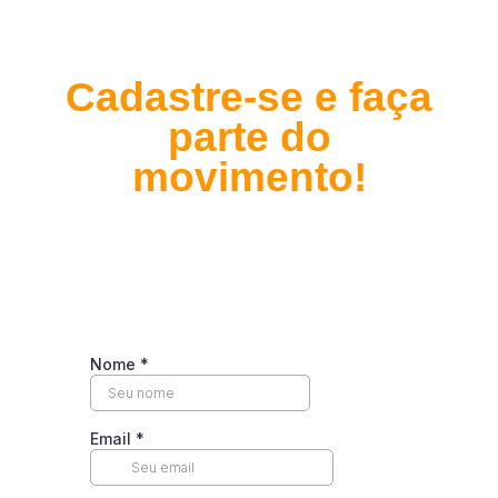
Cadastre-se e faça
parte do
movimento!
Entre na
COMUNIDADE GRATUITA
e
tenha acesso imediato
a
PLATAFORMA DE AULAS
EXCLUSIVA!