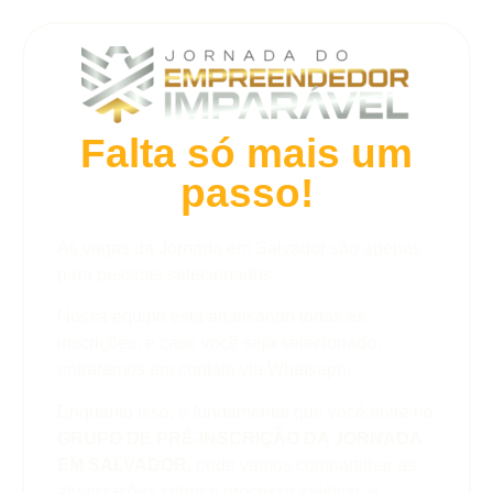
Falta só mais um
passo!
As vagas da Jornada em Salvador são apenas
para pessoas selecionadas.
Nossa equipe está analisando todas as
inscrições, e caso você seja selecionado,
entraremos em contato via Whatsapp.
Enquanto isso, é fundamental que você entre no
GRUPO DE PRÉ-INSCRIÇÃO DA JORNADA
EM SALVADOR
, onde vamos compartilhar as
atualizações sobre o processo seletivo, e