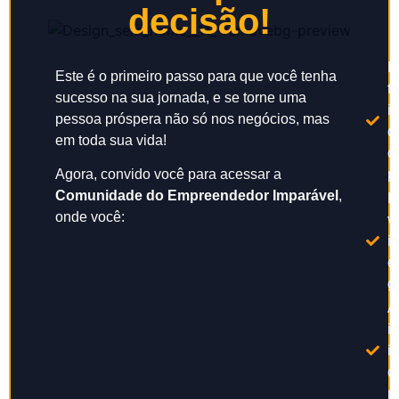
decisão!
R
Este é o primeiro passo para que você tenha
t
sucesso na sua jornada, e se torne uma
i
pessoa próspera não só nos negócios, mas
d
em toda sua vida!
o
p
Agora, convido você para acessar a
Comunidade do Empreendedor Imparável
,
R
onde você:
v
i
e
gr
A
i
i
c
p